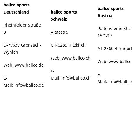
ballco sports
ballco sports
Deutschland
ballco sports
Austria
Schweiz
Rheinfelder Straße
Pottensteinerstr
3
Altgass 5
15/1/17
D-79639 Grenzach-
CH-6285 Hitzkirch
AT-2560 Berndor
Wyhlen
Web:
www.ballco.ch
Web:
www.ballco
Web:
www.ballco.de
E-
E-
E-
Mail:
info@ballco.ch
Mail:
info@ballco
Mail:
info@ballco.de